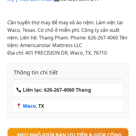
Cần tuyển thợ may để may vỏ áo nệm. Làm việc tại
Waco, Texas. Có chổ ở miễn phí. Công ty sản xuất
nệm. Liên hệ: Thang Pham. Phone: 626-267-4060 Tên
tiệm: Americanstar Mattress LLC
Địa chỉ: 401 PRECISION DR, Waco, TX, 76710
Thông tin chi tiết
Liên lạc:
626-267-4060 Thang
Waco
,
TX
MẸO NHỎ GIÚP BẠN ƯU TIÊN & GIÚP CỘNG