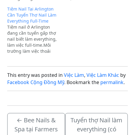
miễn phí. Liên hệ; Thang
Tên tiệm: Americanstar
Tiệm Nail Tại Arlington
Pham 626-267-4060.
Mattress LLCĐịa chỉ: 401
Cần Tuyển Thợ Nail Làm
Công ty Americanstar
PRECISION DR, WACO,
Everything Full-Time
Mattress LLC. Tên tiệm:
TX, 76710-
Tiệm nail ở Arlington
Americanstar Mattress
đang cần tuyển gấp thợ
LLCĐịa chỉ: 401 Precision
nail biết làm everything,
Dr, Waco, TX, 76710
làm việc full-time.Môi
trường làm việc thoải
mái, thân thiện và không
trừ tiền supply.Quý anh
chị có nhu cầu công việc
This entry was posted in
Việc Làm
,
Việc Làm Khác
by
vui lòng liên hệ hoặc
nhắn tin qua số điện
Facebook Cộng Đồng Mỹ
. Bookmark the
permalink
.
thoại:(682) 564-3458(682)
234-6234*Nếu gọi điện…
←
Bee Nails &
Tuyển thợ Nail làm
Spa tại Farmers
everything (có