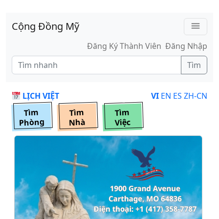
Skip to main content
Cộng Đồng Mỹ
menu
Đăng Ký Thành Viên
Đăng Nhập
Tìm
LỊCH VIỆT
VI
EN
ES
ZH-CN
Tìm
Tìm
Tìm
Phòng
Nhà
Việc