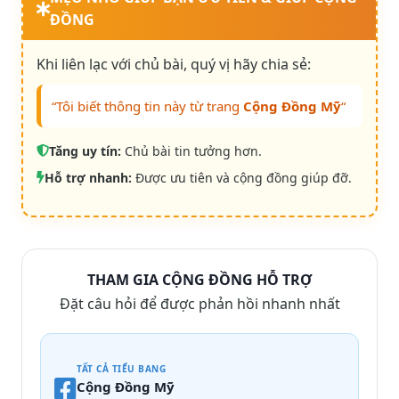
ĐỒNG
Khi liên lạc với chủ bài, quý vị hãy chia sẻ:
“Tôi biết thông tin này từ trang
Cộng Đồng Mỹ
“
Tăng uy tín:
Chủ bài tin tưởng hơn.
Hỗ trợ nhanh:
Được ưu tiên và cộng đồng giúp đỡ.
THAM GIA CỘNG ĐỒNG HỖ TRỢ
Đặt câu hỏi để được phản hồi nhanh nhất
TẤT CẢ TIỂU BANG
Cộng Đồng Mỹ