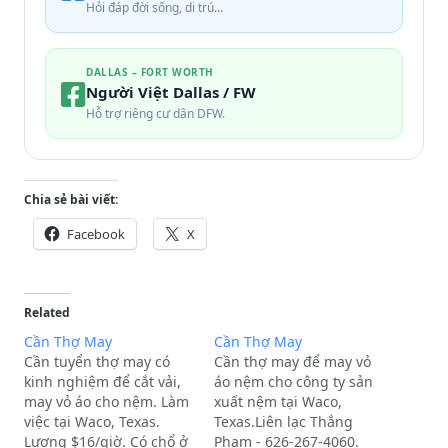
Hỏi đáp đời sống, di trú…
DALLAS – FORT WORTH
Người Việt Dallas / FW
Hỗ trợ riêng cư dân DFW.
Chia sẻ bài viết:
Facebook
X
Related
Cần Thợ May
Cần Thợ May
Cần tuyển thợ may có
Cần thợ may để may vỏ
kinh nghiệm để cắt vải,
áo nệm cho công ty sản
may vỏ áo cho nệm. Làm
xuất nệm tại Waco,
việc tại Waco, Texas.
Texas.Liên lạc Thắng
Lương $16/giờ. Có chổ ở
Phạm - 626-267-4060.