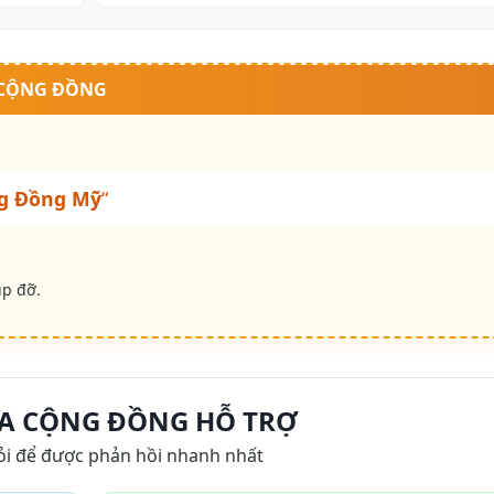
 CỘNG ĐỒNG
g Đồng Mỹ
“
úp đỡ.
A CỘNG ĐỒNG HỖ TRỢ
ỏi để được phản hồi nhanh nhất