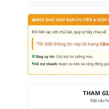
MẸO NHỎ GIÚP BẠN ƯU TIÊN & GIÚP
Khi liên lạc với chủ bài, quý vị hãy chia sẻ:
“Tôi biết thông tin này từ trang
Cộn
Tăng uy tín:
Chủ bài tin tưởng hơn.
Hỗ trợ nhanh:
Được ưu tiên và cộng đồng gi
THAM GI
Đặt câu h