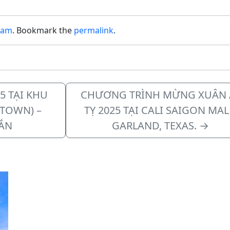
t.Hãy tham gia team ngay
làm được ngày Chủ Nhật.Tham…
Lam
. Bookmark the
permalink
.
5 TẠI KHU
CHƯƠNG TRÌNH MỪNG XUÂN 
ATOWN) –
TỴ 2025 TẠI CALI SAIGON MAL
ẮN
GARLAND, TEXAS.
→