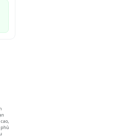
n
ạn
 cao,
t phù
u
thể