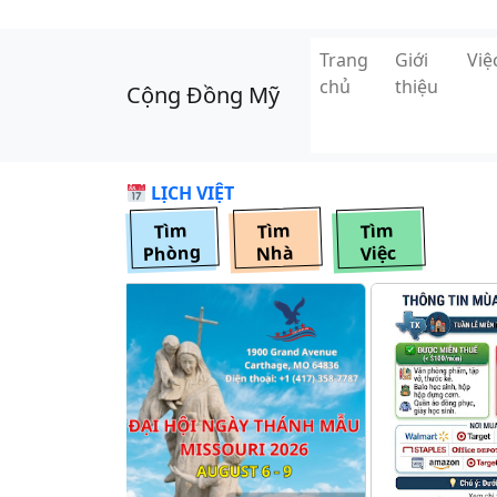
Skip to main content
Trang
Giới
Vi
chủ
thiệu
Cộng Đồng Mỹ
LỊCH VIỆT
Tìm
Tìm
Tìm
Phòng
Nhà
Việc