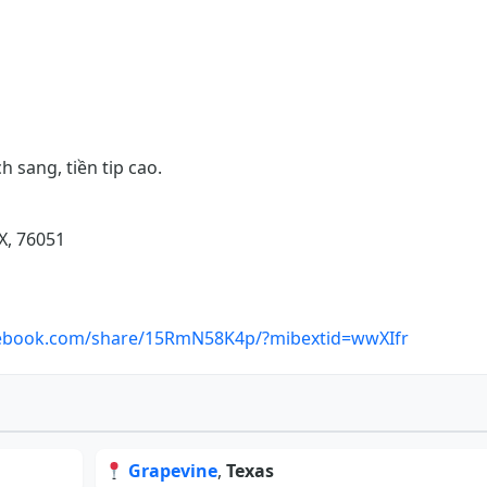
 sang, tiền tip cao.
X, 76051
cebook.com/share/15RmN58K4p/?mibextid=wwXIfr
Grapevine
,
Texas