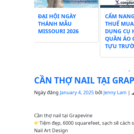
ĐẠI HỘI NGÀY
CẨM NANG MI
Phát
THÁNH MẪU
THUẾ MUA SẮ
ụ Học
MISSOURI 2026
DỤNG CỤ HỌC 
ại Khu
QUẦN ÁO CHO
TỰU TRƯỜNG
CẦN THỢ NAIL TẠI GRA
Ngày đăng
January 4, 2025
bởi
Jenny Lam
|
Cần thợ nail tại Grapevine
Tiệm đẹp, 6000 squarefeet, sạch sẽ cách 
Nail Art Design