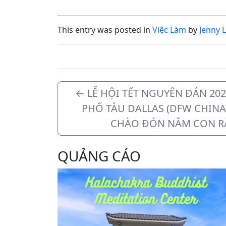
Tiệm…
Chủ Nhậ
để…
This entry was posted in
Việc Làm
by
Jenny 
←
LỄ HỘI TẾT NGUYÊN ĐÁN 202
PHỐ TÀU DALLAS (DFW CHIN
CHÀO ĐÓN NĂM CON R
QUẢNG CÁO