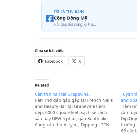
TẤT CẢ TIỂU BANG
Cộng Đồng Mỹ
Hỏi đáp đời sống, di trú…
Chia sẻ bài viết:
Facebook
X
Related
Cần thợ nail tại Grapevine.
Tuyển t
Cần Thợ gấp gấp gấp tại French Nails
and Sp
and Beauty Bar tại GrapevineTiệm
Tiệm Gr
đẹp, 6000 squarefeet, sạch sẽ cách
cần tuy
sân bay DFW 5 phút, gần Southlake
Dip.Quy
đang cần thợ Acrylic , Dipping , TCN
trường 
Điều Kiện Nơi Làm Việc Tốt:Đảm bảo
để các 
lương cao vs Tip cao cho anh chị
dài.Yêu