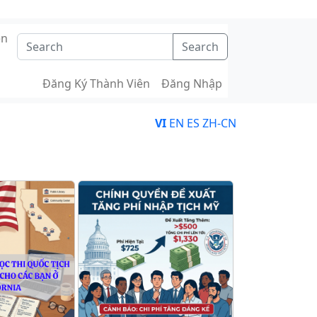
ên
Search
Đăng Ký Thành Viên
Đăng Nhập
VI
EN
ES
ZH-CN