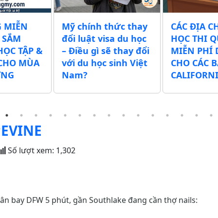
ỄN
Mỹ chính thức thay
CÁC ĐỊA CHỈ G
M
đổi luật visa du học
HỌC THI QUỐC
TẬP &
– Điều gì sẽ thay đổi
MIỄN PHÍ DÀ
 MÙA
với du học sinh Việt
CHO CÁC BẠN 
Nam?
CALIFORNIA
PEVINE
Số lượt xem:
1,302
sân bay DFW 5 phút, gần Southlake đang cần thợ nails: