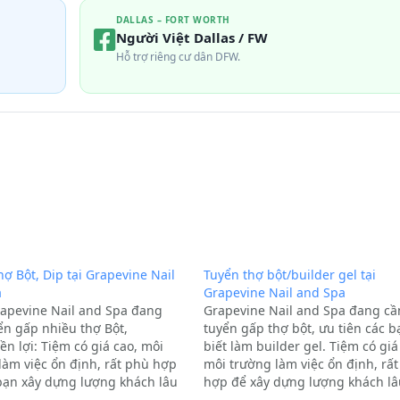
DALLAS – FORT WORTH
Người Việt Dallas / FW
Hỗ trợ riêng cư dân DFW.
hợ Bột, Dip tại Grapevine Nail
Tuyển thợ bột/builder gel tại
a
Grapevine Nail and Spa
apevine Nail and Spa đang
Grapevine Nail and Spa đang cầ
ển gấp nhiều thợ Bột,
tuyển gấp thợ bột, ưu tiên các b
ền lợi: Tiệm có giá cao, môi
biết làm builder gel. Tiệm có giá
làm việc ổn định, rất phù hợp
môi trường làm việc ổn định, rấ
bạn xây dựng lượng khách lâu
hợp để xây dựng lượng khách lâ
 cầu: Ưu tiên bạn nào làm được
dài.Yêu cầu: Ưu tiên bạn nào có 