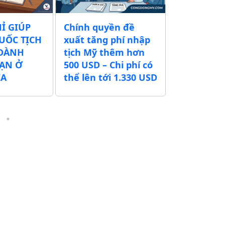
IÚP
Chính quyền đề
CÙNG CỘNG 
 TỊCH
xuất tăng phí nhập
MỸ NÂNG TẦM
NH
tịch Mỹ thêm hơn
THƯƠNG HIỆU
Ở
500 USD – Chi phí có
TRÊN ĐẤT MỸ
thể lên tới 1.330 USD
HÈ 2026