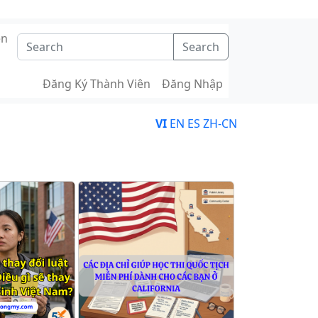
ên
Search
Đăng Ký Thành Viên
Đăng Nhập
VI
EN
ES
ZH-CN