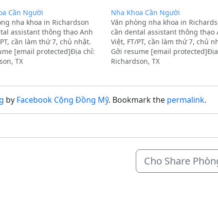
oa Cần Người
Nha Khoa Cần Người
ng nha khoa in Richardson
Văn phòng nha khoa in Richard
tal assistant thông thạo Anh
cần dental assistant thông thạo
/PT, cần làm thứ 7, chủ nhật.
Việt, FT/PT, cần làm thứ 7, chủ n
ume [email protected]Địa chỉ:
Gởi resume [email protected]Địa
son, TX
Richardson, TX
g
by
Facebook Cộng Đồng Mỹ
. Bookmark the
permalink
.
Cho Share Phòn