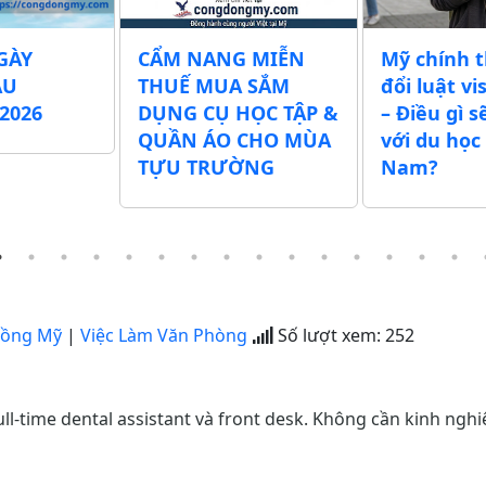
GÀY
CẨM NANG MIỄN
Mỹ chính 
ẪU
THUẾ MUA SẮM
đổi luật vi
2026
DỤNG CỤ HỌC TẬP &
– Điều gì s
QUẦN ÁO CHO MÙA
với du học 
TỰU TRƯỜNG
Nam?
Đồng Mỹ
|
Việc Làm Văn Phòng
Số lượt xem:
252
l-time dental assistant và front desk. Không cần kinh ngh