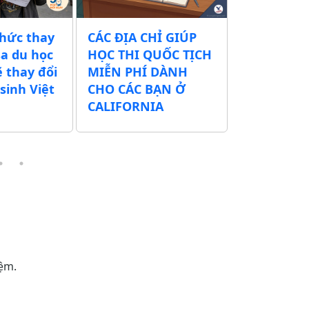
thức thay
CÁC ĐỊA CHỈ GIÚP
Chính quy
sa du học
HỌC THI QUỐC TỊCH
xuất tăng 
ẽ thay đổi
MIỄN PHÍ DÀNH
tịch Mỹ t
sinh Việt
CHO CÁC BẠN Ở
500 USD – 
CALIFORNIA
thể lên tớ
iệm.