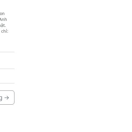
son
 Anh
hật.
 chỉ:
g
→