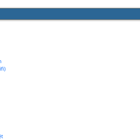
n
fi)
ệt