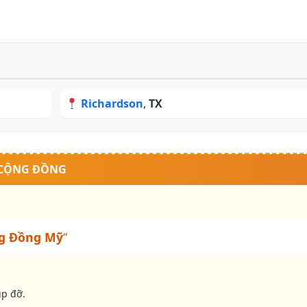
Richardson
,
TX
 CỘNG ĐỒNG
g Đồng Mỹ
“
úp đỡ.