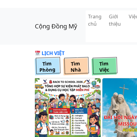
Skip to main content
Trang
Giới
Vi
chủ
thiệu
Cộng Đồng Mỹ
LỊCH VIỆT
Tìm
Tìm
Tìm
Phòng
Nhà
Việc