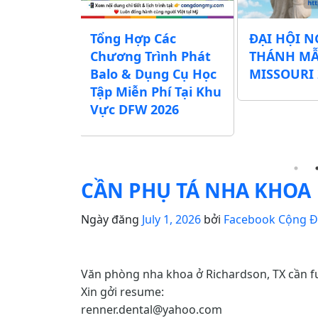
chương
Tổng Hợp Các
ĐẠI HỘI N
Lễ Vu Lan
Chương Trình Phát
THÁNH M
ác Chùa,
Balo & Dụng Cụ Học
MISSOURI 
ịnh Xá khu
Tập Miễn Phí Tại Khu
exas)
Vực DFW 2026
CẦN PHỤ TÁ NHA KHOA
Ngày đăng
July 1, 2026
bởi
Facebook Cộng 
Văn phòng nha khoa ở Richardson, TX cần ful
Xin gởi resume:
renner.dental@yahoo.com