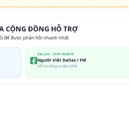
A CỘNG ĐỒNG HỖ TRỢ
ỏi để được phản hồi nhanh nhất
DALLAS – FORT WORTH
Người Việt Dallas / FW
Hỗ trợ riêng cư dân DFW.