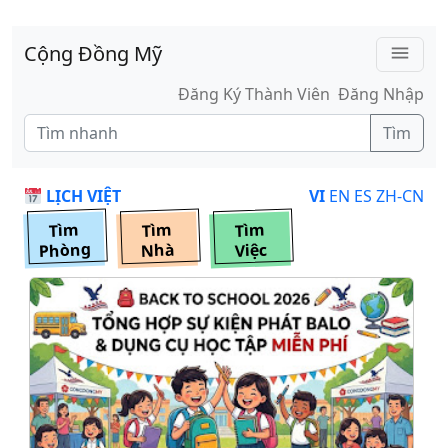
Skip to main content
Cộng Đồng Mỹ
menu
Đăng Ký Thành Viên
Đăng Nhập
Tìm
LỊCH VIỆT
VI
EN
ES
ZH-CN
Tìm
Tìm
Tìm
Phòng
Nhà
Việc