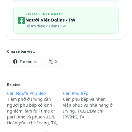
DALLAS – FORT WORTH
Người Việt Dallas / FW
Hỗ trợ riêng cư dân DFW.
Chia sẻ bài viết:
Facebook
X
Related
Cần Người Phụ Bếp
Cần Phụ Bếp
Tiệm phở ở Irving cần
Cần phụ bếp và nhân
người phụ bếp có kinh
viên phục vụ nhà hàng ở
nghiệm, làm full time or
Irving, TX.L/L:Địa chỉ:
part time và phục vụ.L/L
IRVING, TX
Hoàng:Địa chỉ: Irving, TX,
75062