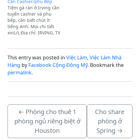
Cần Cashier/phụ Bếp
Tiệm gà rán ở Irving cần
tuyển cashier và phụ
bếp, cần biết chút ít
tiếng Anh. Mọi chi tiết
xinL/L:Địa chỉ: IRVING, TX
This entry was posted in
Việc Làm
,
Việc Làm Nhà
Hàng
by
Facebook Cộng Đồng Mỹ
. Bookmark the
permalink
.
←
Phòng cho thuê 1
Cho share
phòng ngủ riêng biệt ở
phòng ở
Houston
Spring
→