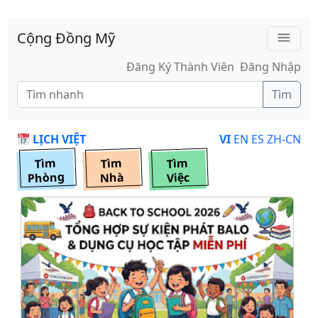
Skip to main content
Cộng Đồng Mỹ
menu
Đăng Ký Thành Viên
Đăng Nhập
Tìm
LỊCH VIỆT
VI
EN
ES
ZH-CN
Tìm
Tìm
Tìm
Phòng
Nhà
Việc