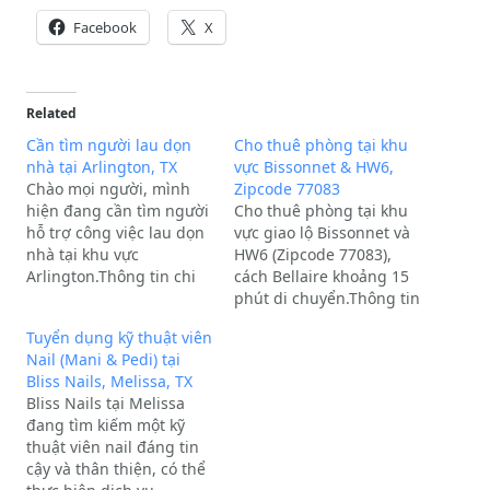
Facebook
X
Related
Cần tìm người lau dọn
Cho thuê phòng tại khu
nhà tại Arlington, TX
vực Bissonnet & HW6,
Chào mọi người, mình
Zipcode 77083
hiện đang cần tìm người
Cho thuê phòng tại khu
hỗ trợ công việc lau dọn
vực giao lộ Bissonnet và
nhà tại khu vực
HW6 (Zipcode 77083),
Arlington.Thông tin chi
cách Bellaire khoảng 15
tiết:Diện tích nhà:
phút di chuyển.Thông tin
khoảng 1400 sqft.Yêu
chi tiết:Giá thuê: $350 -
Tuyển dụng kỹ thuật viên
cầu: Không cần phải
$400/tháng (Tiền đặt cọc:
Nail (Mani & Pedi) tại
deep clean (tẩy rửa sâu),
1 tháng).Bao gồm: Điện,
Bliss Nails, Melissa, TX
chỉ cần lau dọn cơ bản
nước, gas, wifi, giặt
Bliss Nails tại Melissa
cho sạch sẽ là được.Đối
sấy.Tiện nghi: Có sẵn
đang tìm kiếm một kỹ
tượng: Ưu…
giường, tủ, bàn. Nhà
thuật viên nail đáng tin
không thảm, có camera…
cậy và thân thiện, có thể