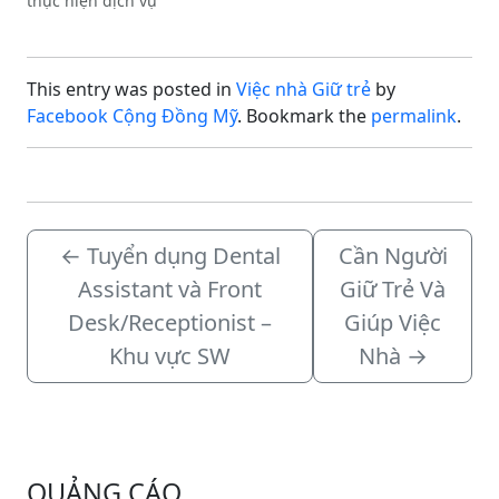
thực hiện dịch vụ
manicure và pedicure cơ
bản để gia nhập đội ngũ
của chúng tôi (làm part-
This entry was posted in
Việc nhà Giữ trẻ
by
time — ưu tiên cuối
tuần)!
Địa điểm:
Facebook Cộng Đồng Mỹ
. Bookmark the
permalink
.
Melissa, TX — khu…
←
Tuyển dụng Dental
Cần Người
Assistant và Front
Giữ Trẻ Và
Desk/Receptionist –
Giúp Việc
Khu vực SW
Nhà
→
QUẢNG CÁO