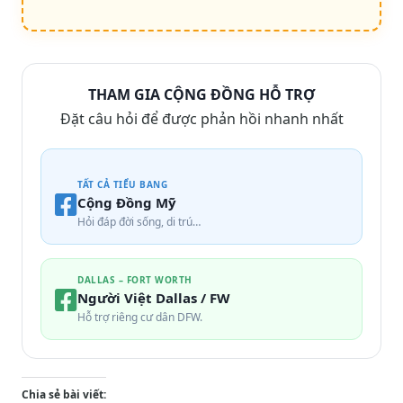
THAM GIA CỘNG ĐỒNG HỖ TRỢ
Đặt câu hỏi để được phản hồi nhanh nhất
TẤT CẢ TIỂU BANG
Cộng Đồng Mỹ
Hỏi đáp đời sống, di trú…
DALLAS – FORT WORTH
Người Việt Dallas / FW
Hỗ trợ riêng cư dân DFW.
Chia sẻ bài viết: