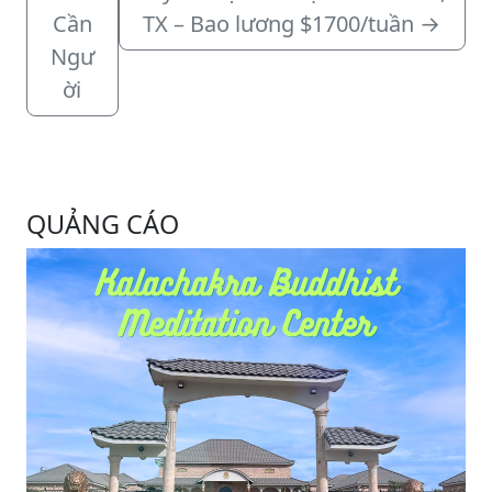
Cần
TX – Bao lương $1700/tuần
→
Ngư
ời
QUẢNG CÁO