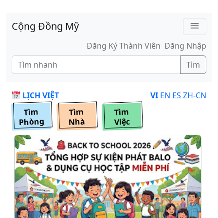
Skip to main content
Cộng Đồng Mỹ
menu
Đăng Ký Thành Viên
Đăng Nhập
Tìm
LỊCH VIỆT
VI
EN
ES
ZH-CN
Tìm
Tìm
Tìm
Phòng
Nhà
Việc