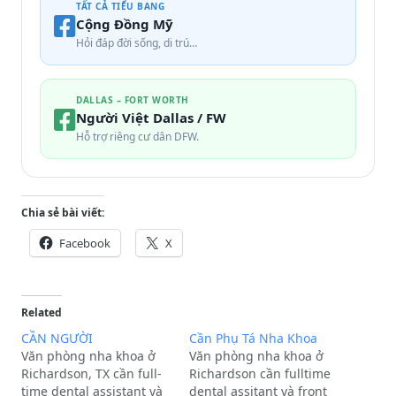
TẤT CẢ TIỂU BANG
Cộng Đồng Mỹ
Hỏi đáp đời sống, di trú…
DALLAS – FORT WORTH
Người Việt Dallas / FW
Hỗ trợ riêng cư dân DFW.
Chia sẻ bài viết:
Facebook
X
Related
CẦN NGƯỜI
Cần Phụ Tá Nha Khoa
Văn phòng nha khoa ở
Văn phòng nha khoa ở
Richardson, TX cần full-
Richardson cần fulltime
time dental assistant và
dental assitant và front