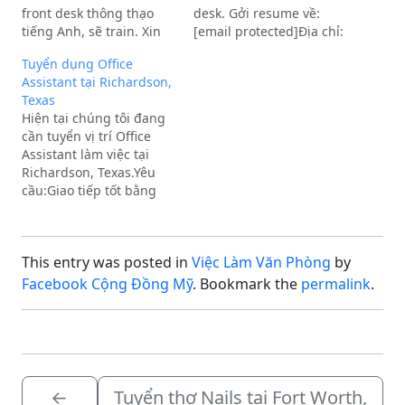
front desk thông thạo
desk. Gởi resume về:
tiếng Anh, sẽ train. Xin
[email protected]Địa chỉ:
gởi resume:
Richardson, TX
Tuyển dụng Office
[email protected]Địa chỉ:
Assistant tại Richardson,
RICHARDSON, TX
Texas
Hiện tại chúng tôi đang
cần tuyển vị trí Office
Assistant làm việc tại
Richardson, Texas.Yêu
cầu:Giao tiếp tốt bằng
tiếng Việt và tiếng
Anh.Có thể sử dụng
tiếng Anh thành thạo.Có
This entry was posted in
Việc Làm Văn Phòng
by
trách nhiệm, chăm chỉ,
và hỗ trợ công việc văn
Facebook Cộng Đồng Mỹ
. Bookmark the
permalink
.
phòng tốt.Địa điểm làm
việc: Richardson, TXMức
lương:…
←
Tuyển thợ Nails tại Fort Worth,