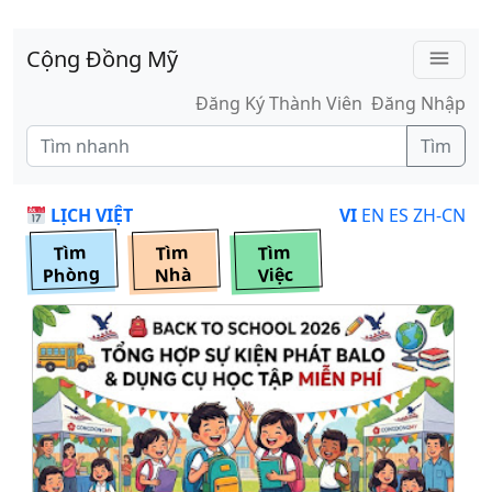
Skip to main content
Cộng Đồng Mỹ
menu
Đăng Ký Thành Viên
Đăng Nhập
Tìm
LỊCH VIỆT
VI
EN
ES
ZH-CN
Tìm
Tìm
Tìm
Phòng
Nhà
Việc