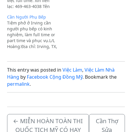
việc full time. Xin liên
lạc: 469-463-4038 Tên
tiệm: Yummy Thai
Cần Người Phụ Bếp
RestaurantĐịa chỉ:
Tiệm phở ở Irving cần
Irving, TX
người phụ bếp có kinh
nghiệm, làm full time or
part time và phục vụ.L/L
Hoàng:Địa chỉ: Irving, TX,
75062
This entry was posted in
Việc Làm
,
Việc Làm Nhà
Hàng
by
Facebook Cộng Đồng Mỹ
. Bookmark the
permalink
.
←
MIỄN HOÀN TOÀN THI
Cần Thợ
QUỐC TỊCH MỸ CÓ HAY
Sửa