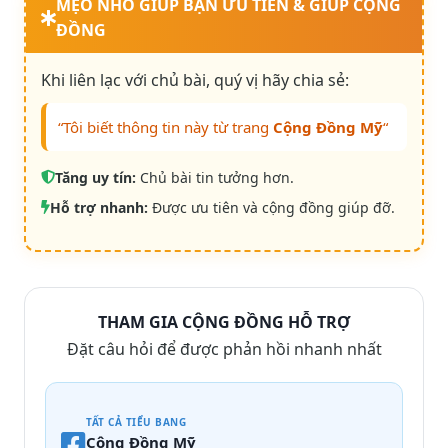
MẸO NHỎ GIÚP BẠN ƯU TIÊN & GIÚP CỘNG
ĐỒNG
Khi liên lạc với chủ bài, quý vị hãy chia sẻ:
“Tôi biết thông tin này từ trang
Cộng Đồng Mỹ
“
Tăng uy tín:
Chủ bài tin tưởng hơn.
Hỗ trợ nhanh:
Được ưu tiên và cộng đồng giúp đỡ.
THAM GIA CỘNG ĐỒNG HỖ TRỢ
Đặt câu hỏi để được phản hồi nhanh nhất
TẤT CẢ TIỂU BANG
Cộng Đồng Mỹ