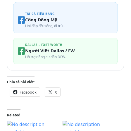
TẤT CẢ TIỂU BANG
Cộng Đồng Mỹ
Hỏi đáp đời sống, di trú…
DALLAS – FORT WORTH
Người Việt Dallas / FW
Hỗ trợ riêng cư dân DFW.
Chia sẻ bài viết:
Facebook
X
Related