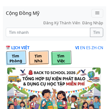
Skip to main content
Cộng Đồng Mỹ
menu
Đăng Ký Thành Viên
Đăng Nhập
Tìm
LỊCH VIỆT
VI
EN
ES
ZH-CN
Tìm
Tìm
Tìm
Phòng
Nhà
Việc