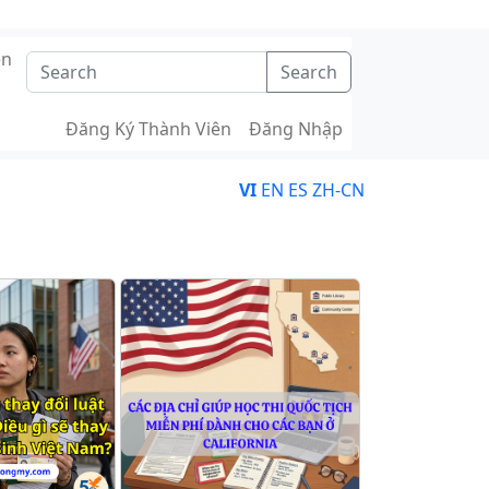
ên
Search
Đăng Ký Thành Viên
Đăng Nhập
VI
EN
ES
ZH-CN