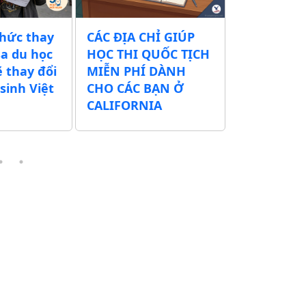
thức thay
CÁC ĐỊA CHỈ GIÚP
Chính quy
sa du học
HỌC THI QUỐC TỊCH
xuất tăng 
ẽ thay đổi
MIỄN PHÍ DÀNH
tịch Mỹ t
sinh Việt
CHO CÁC BẠN Ở
500 USD – 
CALIFORNIA
thể lên tớ