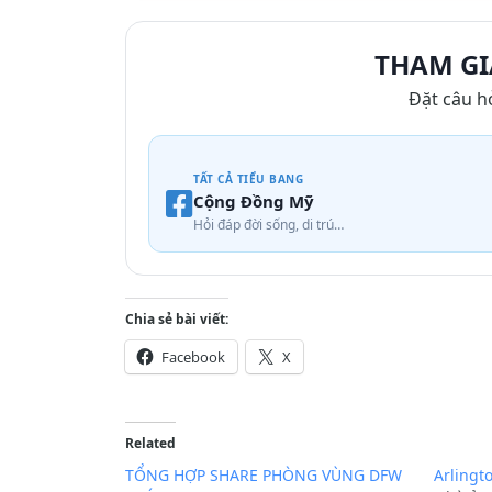
THAM GI
Đặt câu h
TẤT CẢ TIỂU BANG
Cộng Đồng Mỹ
Hỏi đáp đời sống, di trú…
Chia sẻ bài viết:
Facebook
X
Related
TỔNG HỢP SHARE PHÒNG VÙNG DFW
Arlingt