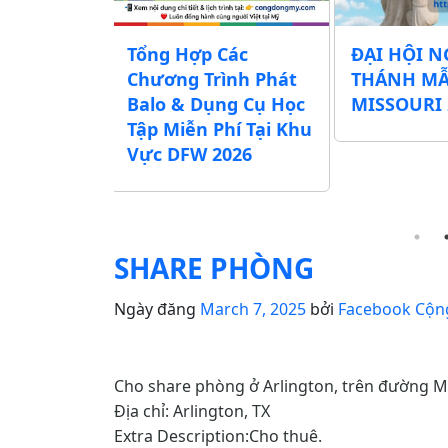
chương
Tổng Hợp Các
ĐẠI HỘI N
Lễ Vu Lan
Chương Trình Phát
THÁNH M
ác Chùa,
Balo & Dụng Cụ Học
MISSOURI 
ịnh Xá khu
Tập Miễn Phí Tại Khu
exas)
Vực DFW 2026
SHARE PHÒNG
Ngày đăng
March 7, 2025
bởi
Facebook Cộn
Cho share phòng ở Arlington, trên đường Matl
Địa chỉ: Arlington, TX
Extra Description:Cho thuê.