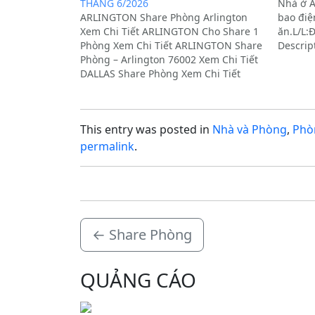
THÁNG 6/2026
Nhà ở A
ARLINGTON Share Phòng Arlington
bao điện
Xem Chi Tiết ARLINGTON Cho Share 1
ăn.L/L:Đ
Phòng Xem Chi Tiết ARLINGTON Share
Descrip
Phòng – Arlington 76002 Xem Chi Tiết
DALLAS Share Phòng Xem Chi Tiết
DALLAS Cho Share Phòng Xem Chi Tiết
GARLAND Cho Share Phòng Garland
Xem Chi Tiết GARLAND Cho Thuê
This entry was posted in
Nhà và Phòng
,
Phò
Phòng Gần…
permalink
.
←
Share Phòng
QUẢNG CÁO