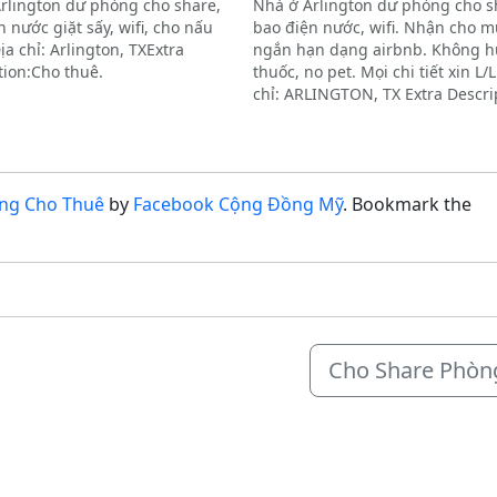
rlington dư phòng cho share,
Nhà ở Arlington dư phòng cho s
 nước giặt sấy, wifi, cho nấu
bao điện nước, wifi. Nhận cho 
ịa chỉ: Arlington, TXExtra
ngắn hạn dạng airbnb. Không h
tion:Cho thuê.
thuốc, no pet. Mọi chi tiết xin L/L
chỉ: ARLINGTON, TX Extra Descri
Cho thuê.
ng Cho Thuê
by
Facebook Cộng Đồng Mỹ
. Bookmark the
Cho Share Phòn