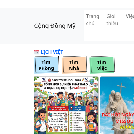
Skip to main content
Trang
Giới
Vi
chủ
thiệu
Cộng Đồng Mỹ
LỊCH VIỆT
Tìm
Tìm
Tìm
Phòng
Nhà
Việc