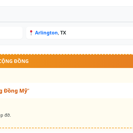
Arlington
,
TX
 CỘNG ĐỒNG
g Đồng Mỹ
“
úp đỡ.