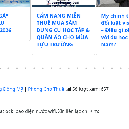
GÀY
CẨM NANG MIỄN
Mỹ chính 
ẪU
THUẾ MUA SẮM
đổi luật vi
2026
DỤNG CỤ HỌC TẬP &
– Điều gì s
QUẦN ÁO CHO MÙA
với du học 
TỰU TRƯỜNG
Nam?
g Đồng Mỹ
|
Phòng Cho Thuê
Số lượt xem:
657
ock, bao điện nước wifi. Xin liên lạc chị Kim: