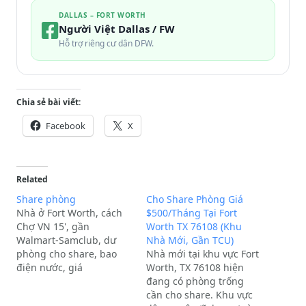
DALLAS – FORT WORTH
Người Việt Dallas / FW
Hỗ trợ riêng cư dân DFW.
Chia sẻ bài viết:
Facebook
X
Related
Share phòng
Cho Share Phòng Giá
Nhà ở Fort Worth, cách
$500/Tháng Tại Fort
Chợ VN 15', gần
Worth TX 76108 (Khu
Walmart-Samclub, dư
Nhà Mới, Gần TCU)
phòng cho share, bao
Nhà mới tại khu vực Fort
điện nước, giá
Worth, TX 76108 hiện
$350-$550. L/L: Địa chỉ:
đang có phòng trống
Fort Worth, TXExtra
cần cho share. Khu vực