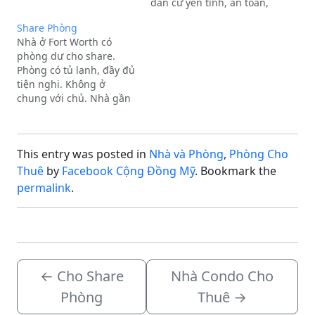
Description:Cho thuê.
dân cư yên tĩnh, an toàn,
gần Target, Walmart và
Share Phòng
trường đại học
Nhà ở Fort Worth có
TCU.Thông tin chi
phòng dư cho share.
tiết:Giá thuê: $500/tháng
Phòng có tủ lạnh, đầy đủ
(Bao gồm điện, nước và
tiện nghi. Không ở
internet).Giờ giấc thoải
chung với chủ. Nhà gần
mái, tự do.Nhà sạch…
shopping mall và
820,I30. XinL/L:Địa chỉ:
Fort Worth, TXExtra
This entry was posted in
Nhà và Phòng
,
Phòng Cho
Description:Cho thuê,
Room only.
Thuê
by
Facebook Cộng Đồng Mỹ
. Bookmark the
permalink
.
←
Cho Share
Nhà Condo Cho
Phòng
Thuê
→