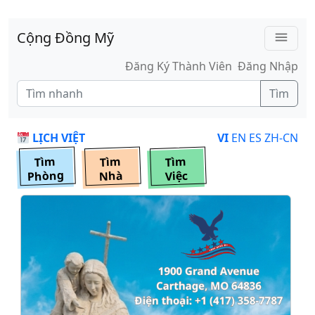
Skip to main content
Cộng Đồng Mỹ
menu
Đăng Ký Thành Viên
Đăng Nhập
Tìm
LỊCH VIỆT
VI
EN
ES
ZH-CN
Tìm
Tìm
Tìm
Phòng
Nhà
Việc