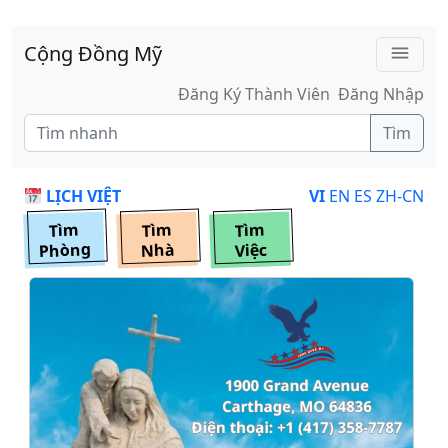
Skip to main content
Cộng Đồng Mỹ
menu
Đăng Ký Thành Viên
Đăng Nhập
Tìm
LỊCH VIỆT
VI
EN
ES
ZH-CN
Tìm
Tìm
Tìm
Phòng
Nhà
Việc